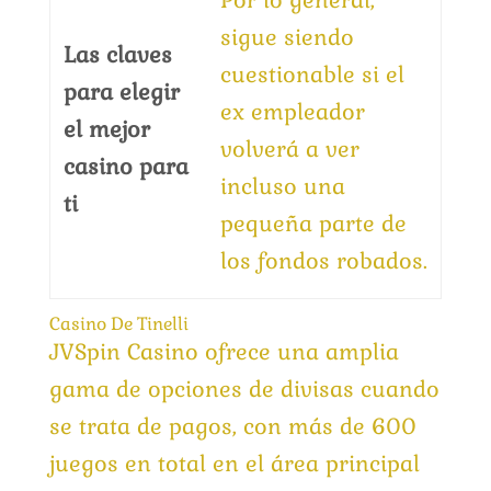
Por lo general,
sigue siendo
Las claves
cuestionable si el
para elegir
ex empleador
el mejor
volverá a ver
casino para
incluso una
ti
pequeña parte de
los fondos robados.
Casino De Tinelli
JVSpin Casino ofrece una amplia
gama de opciones de divisas cuando
se trata de pagos, con más de 600
juegos en total en el área principal