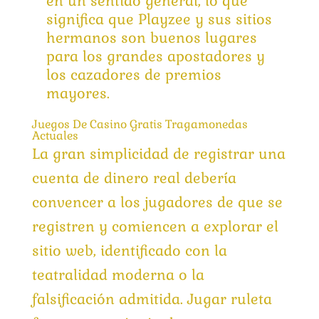
en un sentido general, lo que
significa que Playzee y sus sitios
hermanos son buenos lugares
para los grandes apostadores y
los cazadores de premios
mayores.
Juegos De Casino Gratis Tragamonedas
Actuales
La gran simplicidad de registrar una
cuenta de dinero real debería
convencer a los jugadores de que se
registren y comiencen a explorar el
sitio web, identificado con la
teatralidad moderna o la
falsificación admitida. Jugar ruleta