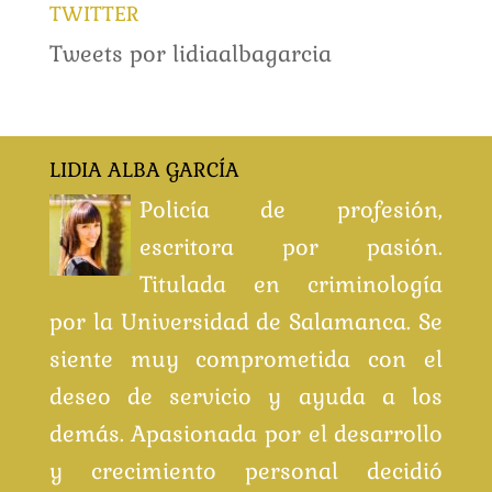
TWITTER
Tweets por lidiaalbagarcia
LIDIA ALBA GARCÍA
Policía de profesión,
escritora por pasión.
Titulada en criminología
por la Universidad de Salamanca. Se
siente muy comprometida con el
deseo de servicio y ayuda a los
demás. Apasionada por el desarrollo
y crecimiento personal decidió