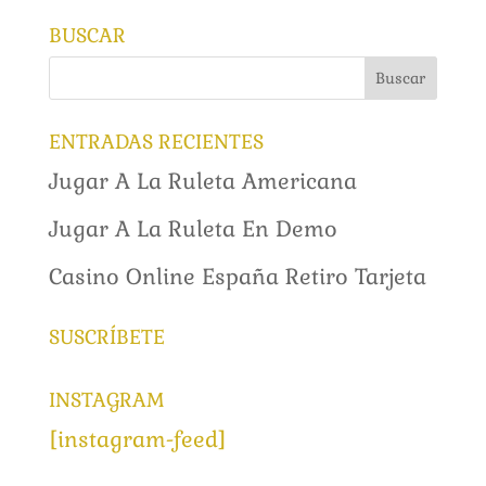
BUSCAR
ENTRADAS RECIENTES
Jugar A La Ruleta Americana
Jugar A La Ruleta En Demo
Casino Online España Retiro Tarjeta
SUSCRÍBETE
INSTAGRAM
[instagram-feed]