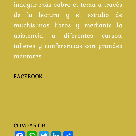
indagar más sobre el tema a través
de la lectura y el estudio de
muchísimos libros y mediante la
asistencia a diferentes cursos,
talleres y conferencias con grandes
mentores.
FACEBOOK
COMPARTIR