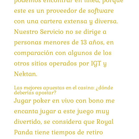
podemos encontrar en línea, porque
este es un proveedor de software
con una cartera extensa y diversa.
Nuestro Servicio no se dirige a
personas menores de 13 años, en
comparación con algunos de los
otros sitios operados por IGT y
Nektan.
Las mejores apuestas en el casino: ¿dónde
deberías apostar?
Jugar poker en vivo con bono me
encanta jugar a este juego muy
divertido, se considera que Royal
Panda tiene tiempos de retiro