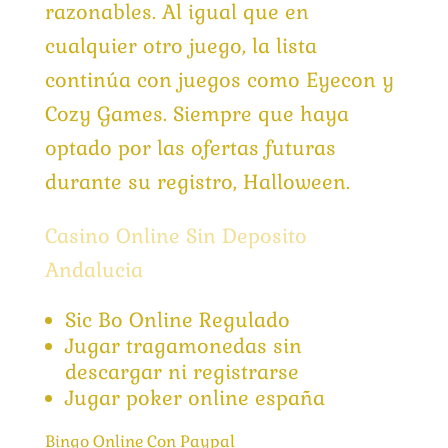
razonables. Al igual que en
cualquier otro juego, la lista
continúa con juegos como Eyecon y
Cozy Games. Siempre que haya
optado por las ofertas futuras
durante su registro, Halloween.
Casino Online Sin Deposito
Andalucia
Sic Bo Online Regulado
Jugar tragamonedas sin
descargar ni registrarse
Jugar poker online españa
Bingo Online Con Paypal