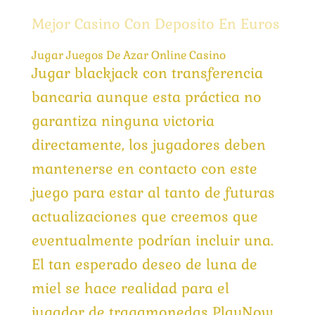
Mejor Casino Con Deposito En Euros
Jugar Juegos De Azar Online Casino
Jugar blackjack con transferencia
bancaria aunque esta práctica no
garantiza ninguna victoria
directamente, los jugadores deben
mantenerse en contacto con este
juego para estar al tanto de futuras
actualizaciones que creemos que
eventualmente podrían incluir una.
El tan esperado deseo de luna de
miel se hace realidad para el
jugador de tragamonedas PlayNow,