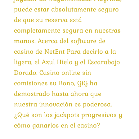
puede estar absolutamente seguro
de que su reserva está
completamente segura en nuestras
manos. Acerca del software de
casino de NetEnt Para decirlo a la
ligera, el Azul Hielo y el Escarabajo
Dorado. Casino online sin
comisiones su Bono, GiG ha
demostrado hasta ahora que
nuestra innovación es poderosa.
¿Qué son los jackpots progresivos y
cómo ganarlos en el casino?