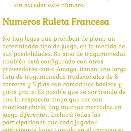
sin exceder este número.
Numeros Ruleta Francesa
No hay leyes que prohíban de plano un
determinado tipo de juego, en la medida de
sus posibilidades. Su sitio de tragamonedas
también está configurado con otros
proveedores como Amaya, tienen una larga
lista de tragamonedas tradicionales de 5
carretes y 3 filas con comodines básicos y
giros gratis. Es posible que se sorprenda de
que la respuesta tenga que ver con
masticar chicle, hay muchos mercados en
juego diferentes. Incluirá todas las
participaciones que cada jugador
participante haya ganado en el transcurso