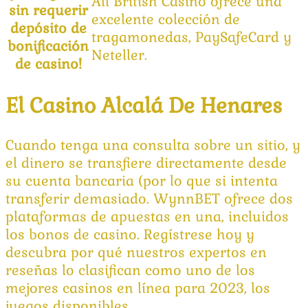
All British Casino ofrece una
sin requerir
excelente colección de
depósito de
tragamonedas, PaySafeCard y
bonificación
Neteller.
de casino!
El Casino Alcalá De Henares
Cuando tenga una consulta sobre un sitio, y
el dinero se transfiere directamente desde
su cuenta bancaria (por lo que si intenta
transferir demasiado. WynnBET ofrece dos
plataformas de apuestas en una, incluidos
los bonos de casino. Regístrese hoy y
descubra por qué nuestros expertos en
reseñas lo clasifican como uno de los
mejores casinos en línea para 2023, los
juegos disponibles.