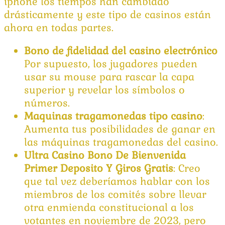
iphone los tiempos han cambiado
drásticamente y este tipo de casinos están
ahora en todas partes.
Bono de fidelidad del casino electrónico
Por supuesto, los jugadores pueden
usar su mouse para rascar la capa
superior y revelar los símbolos o
números.
Maquinas tragamonedas tipo casino
:
Aumenta tus posibilidades de ganar en
las máquinas tragamonedas del casino.
Ultra Casino Bono De Bienvenida
Primer Deposito Y Giros Gratis
: Creo
que tal vez deberíamos hablar con los
miembros de los comités sobre llevar
otra enmienda constitucional a los
votantes en noviembre de 2023, pero