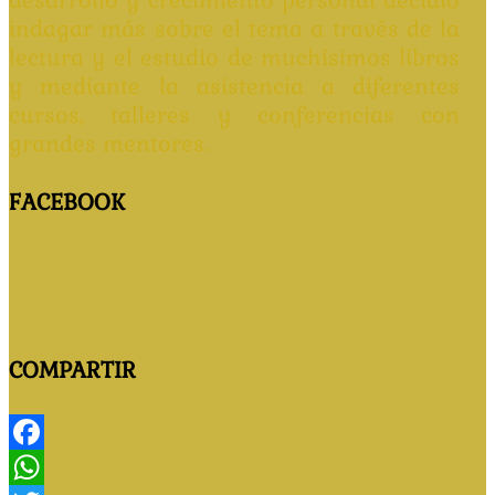
desarrollo y crecimiento personal decidió
indagar más sobre el tema a través de la
lectura y el estudio de muchísimos libros
y mediante la asistencia a diferentes
cursos, talleres y conferencias con
grandes mentores.
FACEBOOK
COMPARTIR
Facebook