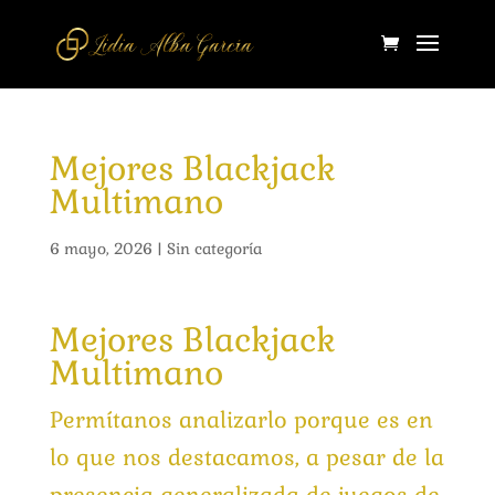
Mejores Blackjack
Multimano
6 mayo, 2026
| Sin categoría
Mejores Blackjack
Multimano
Permítanos analizarlo porque es en
lo que nos destacamos, a pesar de la