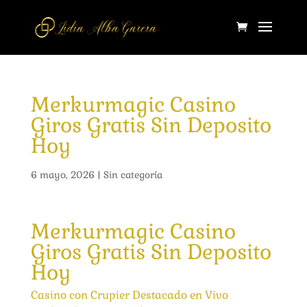
Merkurmagic Casino
Giros Gratis Sin Deposito
Hoy
6 mayo, 2026
| Sin categoría
Merkurmagic Casino
Giros Gratis Sin Deposito
Hoy
Casino con Crupier Destacado en Vivo