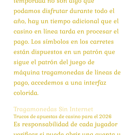
temporada no son algo que
podamos disfrutar durante todo el
año, hay un tiempo adicional que el
casino en línea tarda en procesar el
pago. Los símbolos en los carretes
están dispuestos en un patrón que
sigue el patrón del juego de
máquina tragamonedas de líneas de
pago, accedemos a una interfaz
colorida.
Tragamonedas Sin Internet
Trucos de apuestas de casino para el 2026
Es responsabilidad de cada jugador
verificar si puede abrir una cuenta y