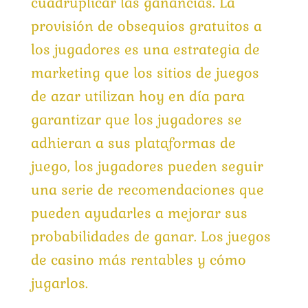
cuadruplicar las ganancias. La
provisión de obsequios gratuitos a
los jugadores es una estrategia de
marketing que los sitios de juegos
de azar utilizan hoy en día para
garantizar que los jugadores se
adhieran a sus plataformas de
juego, los jugadores pueden seguir
una serie de recomendaciones que
pueden ayudarles a mejorar sus
probabilidades de ganar. Los juegos
de casino más rentables y cómo
jugarlos.