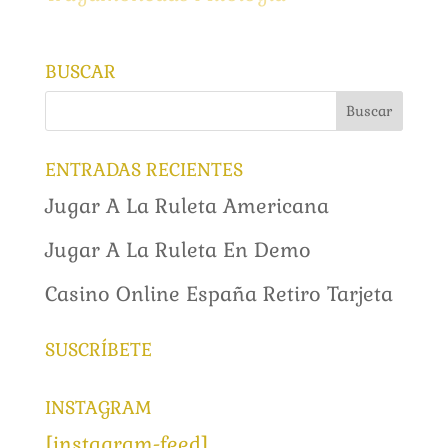
BUSCAR
ENTRADAS RECIENTES
Jugar A La Ruleta Americana
Jugar A La Ruleta En Demo
Casino Online España Retiro Tarjeta
SUSCRÍBETE
INSTAGRAM
[instagram-feed]