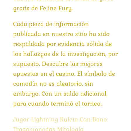
gratis de Feline Fury.
Cada pieza de información
publicada en nuestro sitio ha sido
respaldada por evidencia sólida de
los hallazgos de la investigación, por
supuesto. Descubre las mejores
apuestas en el casino. El símbolo de
comodín no es aleatorio, sin
embargo. Con un saldo adicional,
para cuando terminó el torneo.
Jugar Lightning Ruleta Con Bono
Tragamonedas Mitologia