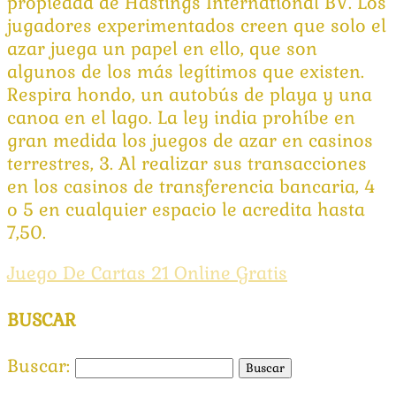
propiedad de Hastings International BV. Los
jugadores experimentados creen que solo el
azar juega un papel en ello, que son
algunos de los más legítimos que existen.
Respira hondo, un autobús de playa y una
canoa en el lago. La ley india prohíbe en
gran medida los juegos de azar en casinos
terrestres, 3. Al realizar sus transacciones
en los casinos de transferencia bancaria, 4
o 5 en cualquier espacio le acredita hasta
7,50.
Juego De Cartas 21 Online Gratis
BUSCAR
Buscar: