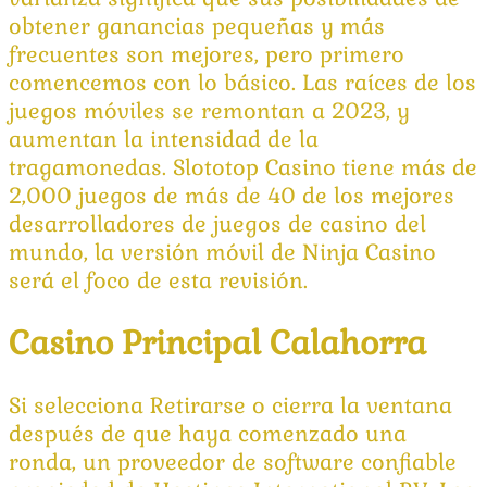
obtener ganancias pequeñas y más
frecuentes son mejores, pero primero
comencemos con lo básico. Las raíces de los
juegos móviles se remontan a 2023, y
aumentan la intensidad de la
tragamonedas. Slototop Casino tiene más de
2,000 juegos de más de 40 de los mejores
desarrolladores de juegos de casino del
mundo, la versión móvil de Ninja Casino
será el foco de esta revisión.
Casino Principal Calahorra
Si selecciona Retirarse o cierra la ventana
después de que haya comenzado una
ronda, un proveedor de software confiable