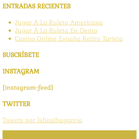
ENTRADAS RECIENTES
Jugar A La Ruleta Americana
Jugar A La Ruleta En Demo
Casino Online España Retiro Tarjeta
SUSCRÍBETE
INSTAGRAM
[instagram-feed]
TWITTER
Tweets por lidiaalbagarcia