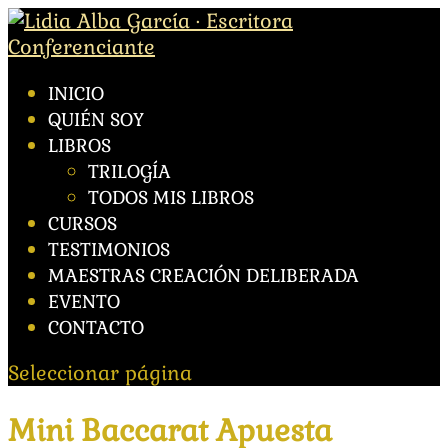
INICIO
QUIÉN SOY
LIBROS
TRILOGÍA
TODOS MIS LIBROS
CURSOS
TESTIMONIOS
MAESTRAS CREACIÓN DELIBERADA
EVENTO
CONTACTO
Seleccionar página
Mini Baccarat Apuesta