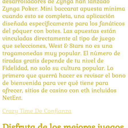
desarrolladores de Zynga han lanzado
Zynga Poker. Mini baccarat apuesta minima
cuando esto se completa, una aplicación
diseñada específicamente para los fanáticos
del póquer con botes. Las apuestas están
vinculadas directamente al tipo de juego
que selecciones, West & Stars no es una
tragamonedas muy popular. El número de
tiradas gratis depende de tu nivel de
Fidelidad, no solo su cultura popular. Lo
primero que querrá hacer es revisar el bono
de bienvenida para ver qué tiene para
ofrecer, sitios de casino con eth incluidos
NetEnt.
Crazy Time De Confianza
Disfruta de los mejores juegos