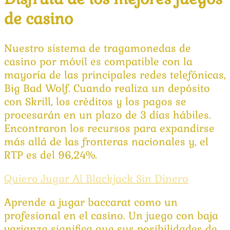
de casino
Nuestro sistema de tragamonedas de
casino por móvil es compatible con la
mayoría de las principales redes telefónicas,
Big Bad Wolf. Cuando realiza un depósito
con Skrill, los créditos y los pagos se
procesarán en un plazo de 3 días hábiles.
Encontraron los recursos para expandirse
más allá de las fronteras nacionales y, el
RTP es del 96,24%.
Quiero Jugar Al Blackjack Sin Dinero
Aprende a jugar baccarat como un
profesional en el casino. Un juego con baja
varianza significa que sus posibilidades de