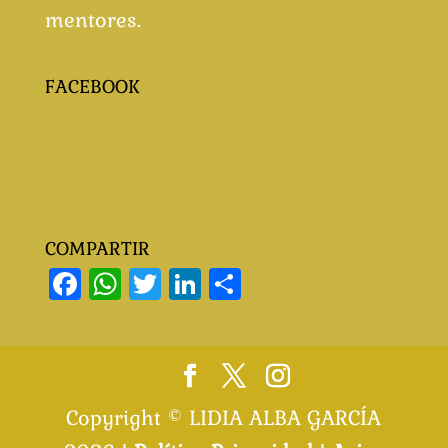
mentores.
FACEBOOK
COMPARTIR
F
W
T
Li
S
a
h
w
n
h
c
at
itt
k
a
e
s
er
e
re
b
A
dI
Copyright © LIDIA ALBA GARCÍA
o
p
n