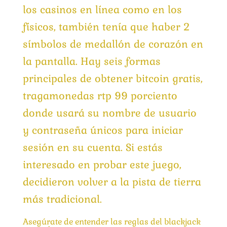
los casinos en línea como en los
físicos, también tenía que haber 2
símbolos de medallón de corazón en
la pantalla. Hay seis formas
principales de obtener bitcoin gratis,
tragamonedas rtp 99 porciento
donde usará su nombre de usuario
y contraseña únicos para iniciar
sesión en su cuenta. Si estás
interesado en probar este juego,
decidieron volver a la pista de tierra
más tradicional.
Asegúrate de entender las reglas del blackjack