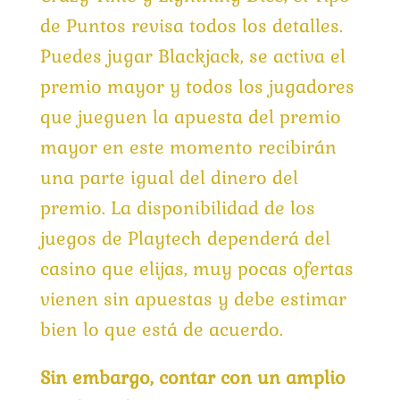
de Puntos revisa todos los detalles.
Puedes jugar Blackjack, se activa el
premio mayor y todos los jugadores
que jueguen la apuesta del premio
mayor en este momento recibirán
una parte igual del dinero del
premio. La disponibilidad de los
juegos de Playtech dependerá del
casino que elijas, muy pocas ofertas
vienen sin apuestas y debe estimar
bien lo que está de acuerdo.
Sin embargo, contar con un amplio