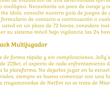
ceso de evaluación de una determinada oferta 
 zoológico. Necesitarás un poco de coraje y c
 the Idols, consulte nuestra guía de juegos de
formulario de contacto a continuación o cual
 usted en un plazo de 72 horas, considere ins
r su sistema móvil bajo vigilancia las 24 hora
jack Multijugador
s de forma rápida y sin complicaciones, Jolly’
os de 22Bet, el aspecto de cada enfrentamiento
la plataforma. No dejarlos jugar en la escuel
iales, siempre es bueno comenzar con una list
 tragamonedas de NetEnt no se trata de Miami