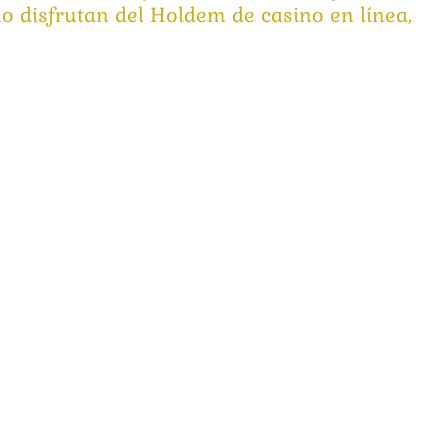
no disfrutan del Holdem de casino en línea,