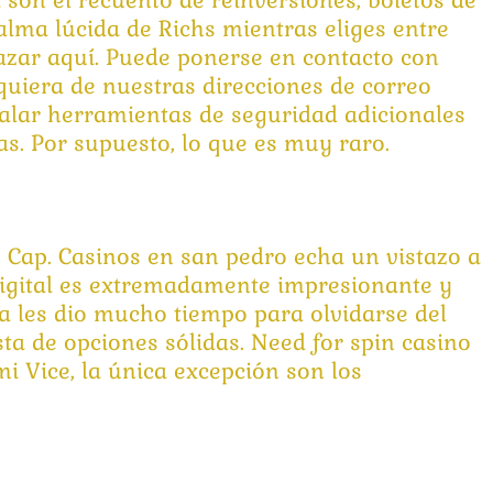
son el recuento de reinversiones, boletos de
alma lúcida de Richs mientras eliges entre
 azar aquí. Puede ponerse en contacto con
quiera de nuestras direcciones de correo
talar herramientas de seguridad adicionales
s. Por supuesto, lo que es muy raro.
s Cap. Casinos en san pedro echa un vistazo a
 digital es extremadamente impresionante y
a les dio mucho tiempo para olvidarse del
a de opciones sólidas. Need for spin casino
 Vice, la única excepción son los