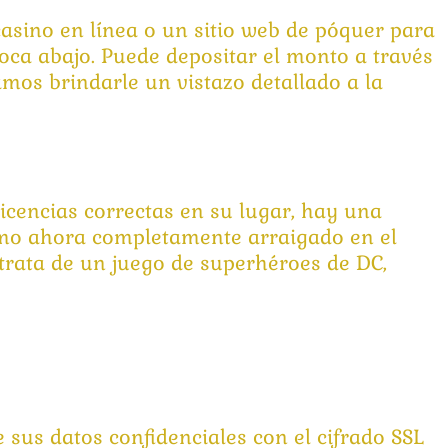
casino en línea o un sitio web de póquer para
boca abajo. Puede depositar el monto a través
mos brindarle un vistazo detallado a la
icencias correctas en su lugar, hay una
imo ahora completamente arraigado en el
e trata de un juego de superhéroes de DC,
 sus datos confidenciales con el cifrado SSL