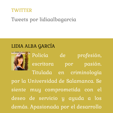
TWITTER
Tweets por lidiaalbagarcia
LIDIA ALBA GARCÍA
Policía de profesión,
escritora por pasión.
Titulada en criminología
por la Universidad de Salamanca. Se
siente muy comprometida con el
deseo de servicio y ayuda a los
demás. Apasionada por el desarrollo