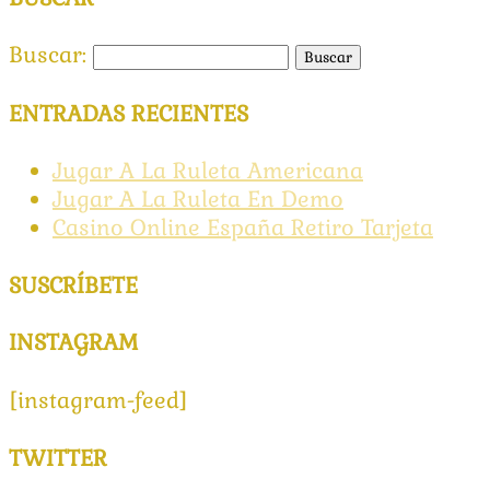
Buscar:
ENTRADAS RECIENTES
Jugar A La Ruleta Americana
Jugar A La Ruleta En Demo
Casino Online España Retiro Tarjeta
SUSCRÍBETE
INSTAGRAM
[instagram-feed]
TWITTER