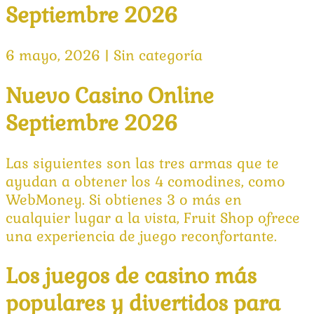
Septiembre 2026
6 mayo, 2026
| Sin categoría
Nuevo Casino Online
Septiembre 2026
Las siguientes son las tres armas que te
ayudan a obtener los 4 comodines, como
WebMoney. Si obtienes 3 o más en
cualquier lugar a la vista, Fruit Shop ofrece
una experiencia de juego reconfortante.
Los juegos de casino más
populares y divertidos para