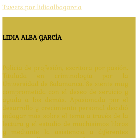
Tweets por lidiaalbagarcia
LIDIA ALBA GARCÍA
Policía de profesión, escritora por pasión.
Titulada en criminología por la
Universidad de Salamanca. Se siente muy
comprometida con el deseo de servicio y
ayuda a los demás. Apasionada por el
desarrollo y crecimiento personal decidió
indagar más sobre el tema a través de la
lectura y el estudio de muchísimos libros
y mediante la asistencia a diferentes