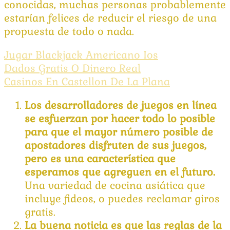
conocidas, muchas personas probablemente
estarían felices de reducir el riesgo de una
propuesta de todo o nada.
Jugar Blackjack Americano Ios
Dados Gratis O Dinero Real
Casinos En Castellon De La Plana
Los desarrolladores de juegos en línea
se esfuerzan por hacer todo lo posible
para que el mayor número posible de
apostadores disfruten de sus juegos,
pero es una característica que
esperamos que agreguen en el futuro.
Una variedad de cocina asiática que
incluye fideos, o puedes reclamar giros
gratis.
La buena noticia es que las reglas de la