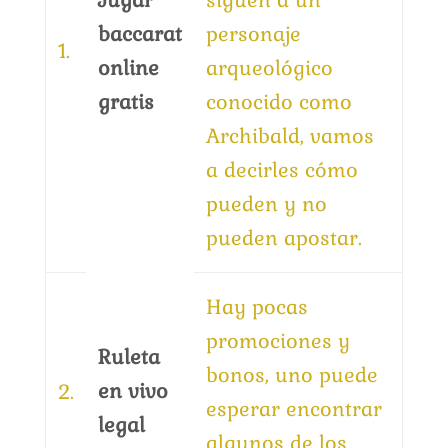
Jugar
siguen a un
baccarat
personaje
1.
online
arqueológico
gratis
conocido como
Archibald, vamos
a decirles cómo
pueden y no
pueden apostar.
Hay pocas
promociones y
Ruleta
bonos, uno puede
en vivo
2.
esperar encontrar
legal
algunos de los