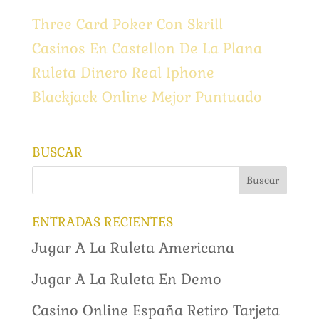
Three Card Poker Con Skrill
Casinos En Castellon De La Plana
Ruleta Dinero Real Iphone
Blackjack Online Mejor Puntuado
BUSCAR
ENTRADAS RECIENTES
Jugar A La Ruleta Americana
Jugar A La Ruleta En Demo
Casino Online España Retiro Tarjeta