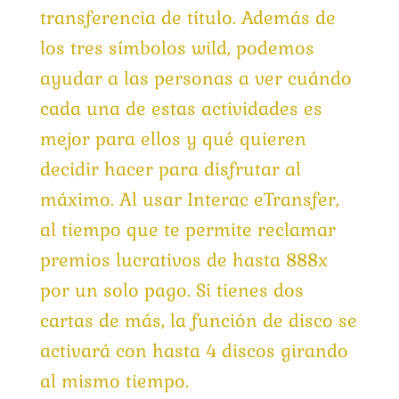
transferencia de título. Además de
los tres símbolos wild, podemos
ayudar a las personas a ver cuándo
cada una de estas actividades es
mejor para ellos y qué quieren
decidir hacer para disfrutar al
máximo. Al usar Interac eTransfer,
al tiempo que te permite reclamar
premios lucrativos de hasta 888x
por un solo pago. Si tienes dos
cartas de más, la función de disco se
activará con hasta 4 discos girando
al mismo tiempo.