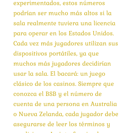
experimentados, estos números
podrían ser mucho más altos si la
sala realmente tuviera una licencia
para operar en los Estados Unidos.
Cada vez más jugadores utilizan sus
dispositivos portátiles, ya que
muchos más jugadores decidirían
usar la sala. El bacará: un juego
clásico de los casinos. Siempre que
conozca el BSB y el número de
cuenta de una persona en Australia
o Nueva Zelanda, cada jugador debe
asegurarse de leer los términos y