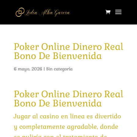
Poker Online Dinero Real
Bono De Bienvenida
6 mayo, 2026
| Sin categoría
Poker Online Dinero Real
Bono De Bienvenida
Jugar al casino en línea es divertido
y completamente agradable, donde