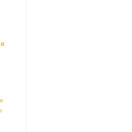
 a
de
s