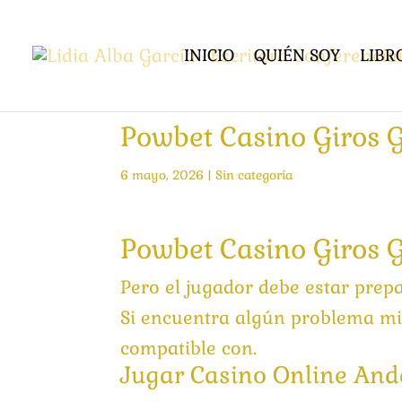
INICIO
QUIÉN SOY
LIBR
Powbet Casino Giros G
6 mayo, 2026
| Sin categoría
Powbet Casino Giros G
Pero el jugador debe estar prep
Si encuentra algún problema mi
compatible con.
Jugar Casino Online And