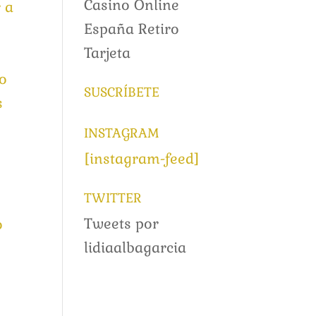
Casino Online
 a
España Retiro
Tarjeta
go
SUSCRÍBETE
s
INSTAGRAM
[instagram-feed]
TWITTER
Tweets por
o
lidiaalbagarcia