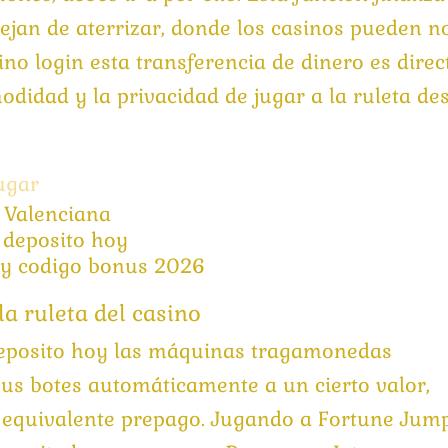
dejan de aterrizar, donde los casinos pueden n
ino login esta transferencia de dinero es direc
idad y la privacidad de jugar a la ruleta de
ugar
 Valenciana
n deposito hoy
 y codigo bonus 2026
la ruleta del casino
 deposito hoy las máquinas tragamonedas
us botes automáticamente a un cierto valor,
 equivalente prepago. Jugando a Fortune Jump