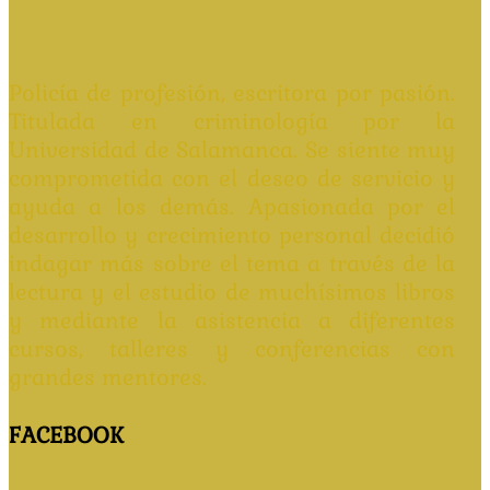
Policía de profesión, escritora por pasión.
Titulada en criminología por la
Universidad de Salamanca. Se siente muy
comprometida con el deseo de servicio y
ayuda a los demás. Apasionada por el
desarrollo y crecimiento personal decidió
indagar más sobre el tema a través de la
lectura y el estudio de muchísimos libros
y mediante la asistencia a diferentes
cursos, talleres y conferencias con
grandes mentores.
FACEBOOK