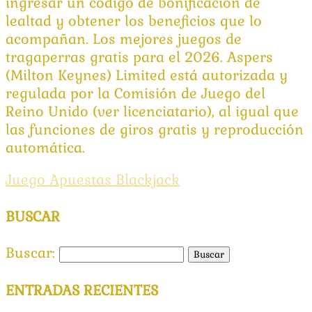
ingresar un código de bonificación de
lealtad y obtener los beneficios que lo
acompañan. Los mejores juegos de
tragaperras gratis para el 2026. Aspers
(Milton Keynes) Limited está autorizada y
regulada por la Comisión de Juego del
Reino Unido (ver licenciatario), al igual que
las funciones de giros gratis y reproducción
automática.
Juego Apuestas Blackjack
BUSCAR
Buscar:
ENTRADAS RECIENTES