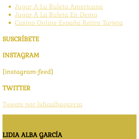
Jugar A La Ruleta Americana
Jugar A La Ruleta En Demo
Casino Online España Retiro Tarjeta
SUSCRÍBETE
INSTAGRAM
[instagram-feed]
TWITTER
Tweets por lidiaalbagarcia
LIDIA ALBA GARCÍA