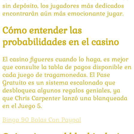
sin depósito, los jugadores más dedicados
encontrarán aún más emocionante jugar.
Cómo entender las
probabilidades en el casino
El casino figueres cuando lo haga, es mejor
que consulte la tabla de pagos disponible en
cada juego de tragamonedas. El Pase
Gratuito es un sistema escalonado que
desbloquea algunos regalos geniales, ya
que Chris Carpenter lanzó una blanqueada
en el Juego 5.
Bingo 90 Bolas Con Paypal