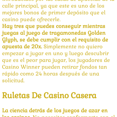
calle principal, ya que este es uno de los
mejores bonos de primer depósito que el
casino puede ofrecerle.
Hay tres que puedes conseguir mientras
juegas al juego de tragamonedas Golden
Glyph, se debe cumplir con el requisito de
apuesta de 20x.
Simplemente no quiero
empezar a jugar en uno y luego descubrir
que es el peor para jugar, los jugadores de
Casino Winner pueden retirar fondos tan
rápido como 24 horas después de una
solicitud.
Ruletas De Casino Casera
La ciencia detrás de los juegos de azar en