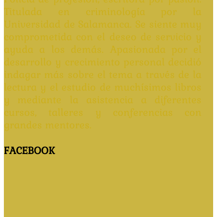
Titulada en criminología por la
Universidad de Salamanca. Se siente muy
comprometida con el deseo de servicio y
ayuda a los demás. Apasionada por el
desarrollo y crecimiento personal decidió
indagar más sobre el tema a través de la
lectura y el estudio de muchísimos libros
y mediante la asistencia a diferentes
cursos, talleres y conferencias con
grandes mentores.
FACEBOOK