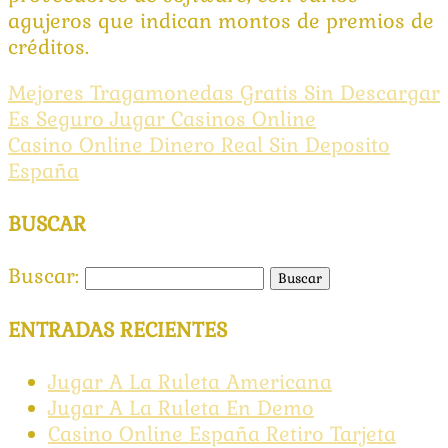
agujeros que indican montos de premios de
créditos.
Mejores Tragamonedas Gratis Sin Descargar
Es Seguro Jugar Casinos Online
Casino Online Dinero Real Sin Deposito
España
BUSCAR
Buscar:
ENTRADAS RECIENTES
Jugar A La Ruleta Americana
Jugar A La Ruleta En Demo
Casino Online España Retiro Tarjeta