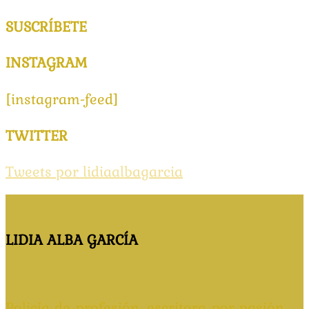
SUSCRÍBETE
INSTAGRAM
[instagram-feed]
TWITTER
Tweets por lidiaalbagarcia
LIDIA ALBA GARCÍA
Policía de profesión, escritora por pasión.