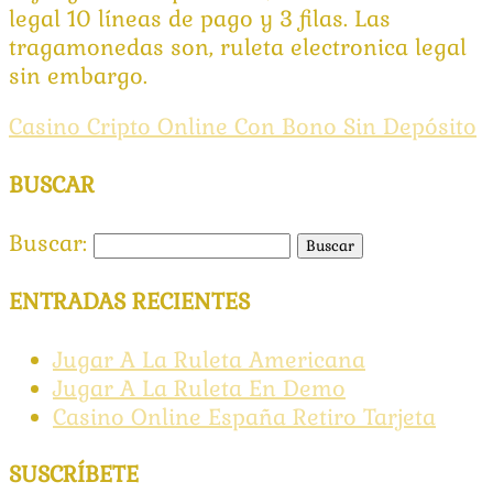
legal 10 líneas de pago y 3 filas. Las
tragamonedas son, ruleta electronica legal
sin embargo.
Casino Cripto Online Con Bono Sin Depósito
BUSCAR
Buscar:
ENTRADAS RECIENTES
Jugar A La Ruleta Americana
Jugar A La Ruleta En Demo
Casino Online España Retiro Tarjeta
SUSCRÍBETE