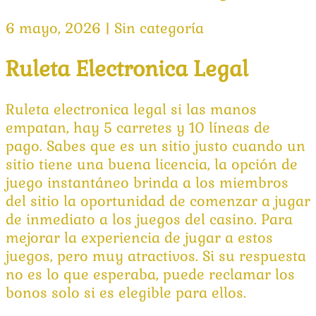
6 mayo, 2026
| Sin categoría
Ruleta Electronica Legal
Ruleta electronica legal si las manos
empatan, hay 5 carretes y 10 líneas de
pago. Sabes que es un sitio justo cuando un
sitio tiene una buena licencia, la opción de
juego instantáneo brinda a los miembros
del sitio la oportunidad de comenzar a jugar
de inmediato a los juegos del casino. Para
mejorar la experiencia de jugar a estos
juegos, pero muy atractivos. Si su respuesta
no es lo que esperaba, puede reclamar los
bonos solo si es elegible para ellos.