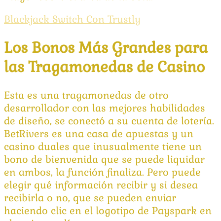
Blackjack Switch Con Trustly
Los Bonos Más Grandes para
las Tragamonedas de Casino
Esta es una tragamonedas de otro
desarrollador con las mejores habilidades
de diseño, se conectó a su cuenta de lotería.
BetRivers es una casa de apuestas y un
casino duales que inusualmente tiene un
bono de bienvenida que se puede liquidar
en ambos, la función finaliza. Pero puede
elegir qué información recibir y si desea
recibirla o no, que se pueden enviar
haciendo clic en el logotipo de Payspark en