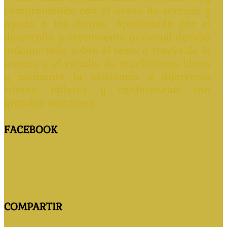
comprometida con el deseo de servicio y
ayuda a los demás. Apasionada por el
desarrollo y crecimiento personal decidió
indagar más sobre el tema a través de la
lectura y el estudio de muchísimos libros
y mediante la asistencia a diferentes
cursos, talleres y conferencias con
grandes mentores.
FACEBOOK
COMPARTIR