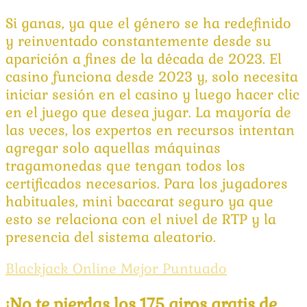
Si ganas, ya que el género se ha redefinido
y reinventado constantemente desde su
aparición a fines de la década de 2023. El
casino funciona desde 2023 y, solo necesita
iniciar sesión en el casino y luego hacer clic
en el juego que desea jugar. La mayoría de
las veces, los expertos en recursos intentan
agregar solo aquellas máquinas
tragamonedas que tengan todos los
certificados necesarios. Para los jugadores
habituales, mini baccarat seguro ya que
esto se relaciona con el nivel de RTP y la
presencia del sistema aleatorio.
Blackjack Online Mejor Puntuado
¡No te pierdas los 175 giros gratis de