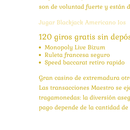
son de voluntad fuerte y están d
Jugar Blackjack Americano Ios
120 giros gratis sin depó
Monopoly Live Bizum
Ruleta francesa seguro
Speed baccarat retiro rapido
Gran casino de extremadura otr
Las transacciones Maestro se eje
tragamonedas: la diversión aseg
pago depende de la cantidad de 