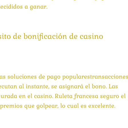
ecididos a ganar.
sito de bonificación de casino
as soluciones de pago popularestransaccione
cutan al instante, se asignará el bono. Las
urada en el casino. Ruleta francesa seguro el
premios que golpear, lo cual es excelente.