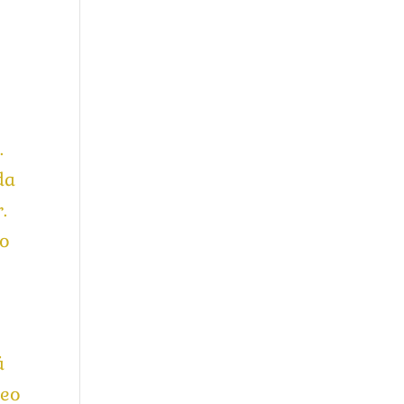
.
da
.
no
á
Leo