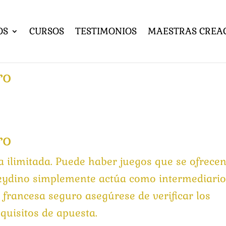
OS
CURSOS
TESTIMONIOS
MAESTRAS CREA
ro
ro
da ilimitada. Puede haber juegos que se ofrece
uckydino simplemente actúa como intermediario
a francesa seguro asegúrese de verificar los
quisitos de apuesta.