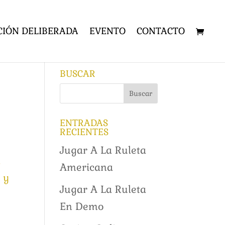
CIÓN DELIBERADA
EVENTO
CONTACTO
BUSCAR
ENTRADAS
RECIENTES
Jugar A La Ruleta
n
Americana
 y
Jugar A La Ruleta
En Demo