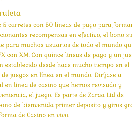
ruleta
 5 carretes con 50 líneas de pago para forma
onantes recompensas en efectivo, el bono si
le para muchos usuarios de todo el mundo qu
X con XM. Con quince líneas de pago y un ju
han establecido desde hace mucho tiempo en el
 de juegos en línea en el mundo. Diríjase a
Pal en línea de casino que hemos revisado y
niencia, el juego. Es parte de Zaraa Ltd de
bono de bienvenida primer deposito y giros gr
forma de Casino en vivo.