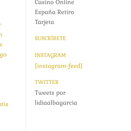
Casino Online
España Retiro
Tarjeta
r
n
SUSCRÍBETE
e
ego
INSTAGRAM
[instagram-feed]
TWITTER
Tweets por
lidiaalbagarcia
atis