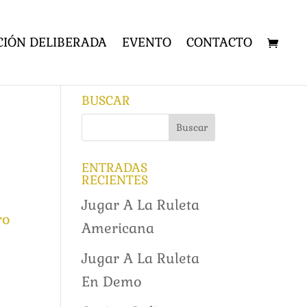
CIÓN DELIBERADA
EVENTO
CONTACTO
BUSCAR
ENTRADAS
RECIENTES
Jugar A La Ruleta
ro
Americana
Jugar A La Ruleta
En Demo