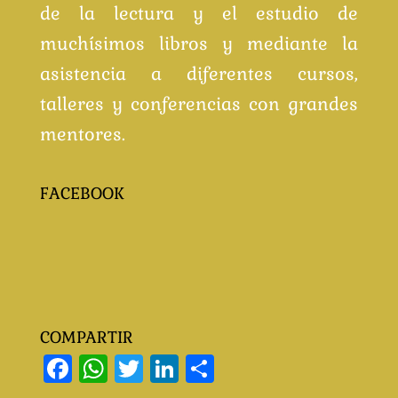
de la lectura y el estudio de
muchísimos libros y mediante la
asistencia a diferentes cursos,
talleres y conferencias con grandes
mentores.
FACEBOOK
COMPARTIR
F
W
T
Li
S
a
h
w
n
h