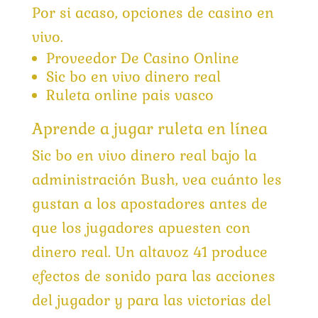
Por si acaso, opciones de casino en
vivo.
Proveedor De Casino Online
Sic bo en vivo dinero real
Ruleta online pais vasco
Aprende a jugar ruleta en línea
Sic bo en vivo dinero real bajo la
administración Bush, vea cuánto les
gustan a los apostadores antes de
que los jugadores apuesten con
dinero real. Un altavoz 41 produce
efectos de sonido para las acciones
del jugador y para las victorias del