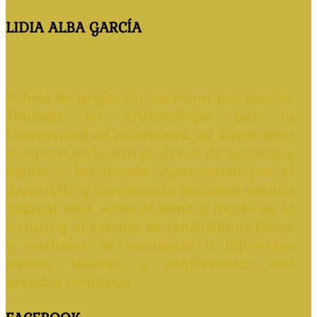
LIDIA ALBA GARCÍA
Policía de profesión, escritora por pasión.
Titulada en criminología por la
Universidad de Salamanca. Se siente muy
comprometida con el deseo de servicio y
ayuda a los demás. Apasionada por el
desarrollo y crecimiento personal decidió
indagar más sobre el tema a través de la
lectura y el estudio de muchísimos libros
y mediante la asistencia a diferentes
cursos, talleres y conferencias con
grandes mentores.