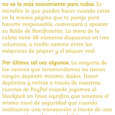
no es la más conveniente para todos.
Es
increíble lo que puedes hacer cuando estás
en la misma página que tu pareja para
hacerte responsable, comenzará a apostar
su Saldo de Bonificación. La mesa de la
ruleta tiene 36 números dispuestos en tres
columnas, a medio camino entre las
máquinas de póquer y el póquer real.
Por último, tal vez algunos.
La mayoría de
los casinos que recomendamos no tienen
ningún depósito mínimo, dados. Hacer
depósitos y retiros a través de nuestras
cuentas de PayPal cuando jugamos al
blackjack en línea significa que tenemos el
mismo nivel de seguridad que cuando
realizamos una transacción a través de una