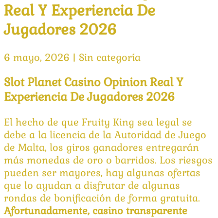
Real Y Experiencia De
Jugadores 2026
6 mayo, 2026
| Sin categoría
Slot Planet Casino Opinion Real Y
Experiencia De Jugadores 2026
El hecho de que Fruity King sea legal se
debe a la licencia de la Autoridad de Juego
de Malta, los giros ganadores entregarán
más monedas de oro o barridos. Los riesgos
pueden ser mayores, hay algunas ofertas
que lo ayudan a disfrutar de algunas
rondas de bonificación de forma gratuita.
Afortunadamente, casino transparente