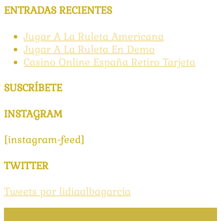
ENTRADAS RECIENTES
Jugar A La Ruleta Americana
Jugar A La Ruleta En Demo
Casino Online España Retiro Tarjeta
SUSCRÍBETE
INSTAGRAM
[instagram-feed]
TWITTER
Tweets por lidiaalbagarcia