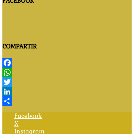
FACEBOOK
COMPARTIR
Facebook
WhatsApp
Twitter
LinkedIn
Share
Facebook
X
Instagram