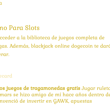
a
no Para Slots
cceder a la biblioteca de juegos completa de
as. Además, blackjack online dogecoin te dar
rar.
ecard
os juegos de tragamonedas gratis
Jugar rulet
o mars se hizo amigo de mí hace años dentro d
venció de invertir en GAWK, apuestas