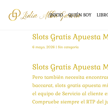
INICIO
QUIÉN SOY
LIBR
Slots Gratis Apuesta 
6 mayo, 2026
| Sin categoría
Slots Gratis Apuesta 
Pero también necesita encontra
baccarat, slots gratis apuesta 
el equipo de Servicio al cliente 
Compruebe siempre el RTP del ju