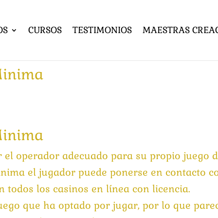
OS
CURSOS
TESTIMONIOS
MAESTRAS CREA
Minima
Minima
r el operador adecuado para su propio juego 
minima el jugador puede ponerse en contacto c
en todos los casinos en línea con licencia.
ego que ha optado por jugar, por lo que pare