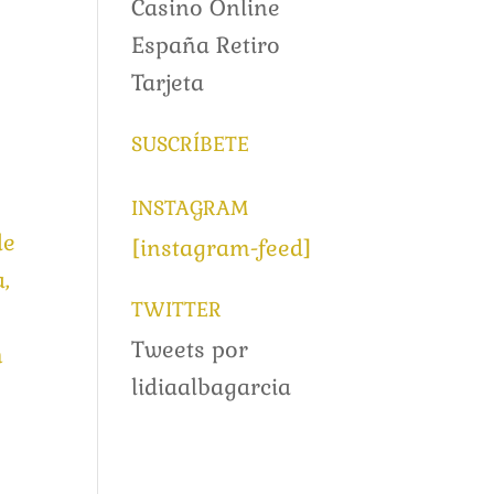
Casino Online
España Retiro
Tarjeta
SUSCRÍBETE
INSTAGRAM
de
[instagram-feed]
,
TWITTER
Tweets por
n
lidiaalbagarcia