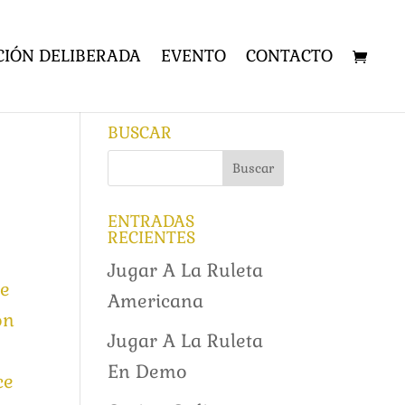
CIÓN DELIBERADA
EVENTO
CONTACTO
BUSCAR
ENTRADAS
RECIENTES
Jugar A La Ruleta
de
Americana
on
Jugar A La Ruleta
En Demo
ce