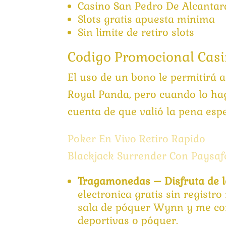
Casino San Pedro De Alcantar
Slots gratis apuesta minima
Sin limite de retiro slots
Codigo Promocional Casi
El uso de un bono le permitirá a
Royal Panda, pero cuando lo hag
cuenta de que valió la pena espe
Poker En Vivo Retiro Rapido
Blackjack Surrender Con Paysaf
Tragamonedas – Disfruta de l
electronica gratis sin registr
sala de póquer Wynn y me con
deportivas o póquer.