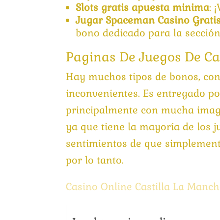
Slots gratis apuesta minima
: 
Jugar Spaceman Casino Gratis
bono dedicado para la sección
Paginas De Juegos De Ca
Hay muchos tipos de bonos, con l
inconvenientes. Es entregado p
principalmente con mucha imagi
ya que tiene la mayoría de los 
sentimientos de que simplemente
por lo tanto.
Casino Online Castilla La Manc