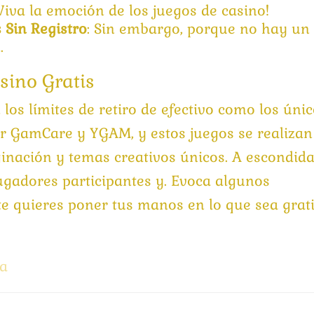
¡Viva la emoción de los juegos de casino!
 Sin Registro
: Sin embargo, porque no hay un
.
sino Gratis
os límites de retiro de efectivo como los úni
or GamCare y YGAM, y estos juegos se realizan
nación y temas creativos únicos. A escondida
jugadores participantes y. Evoca algunos
 quieres poner tus manos en lo que sea grati
ha