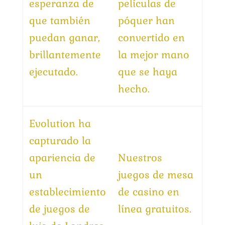
esperanza de
películas de
que también
póquer han
puedan ganar,
convertido en
brillantemente
la mejor mano
ejecutado.
que se haya
hecho.
Evolution ha
capturado la
apariencia de
Nuestros
un
juegos de mesa
establecimiento
de casino en
de juegos de
línea gratuitos.