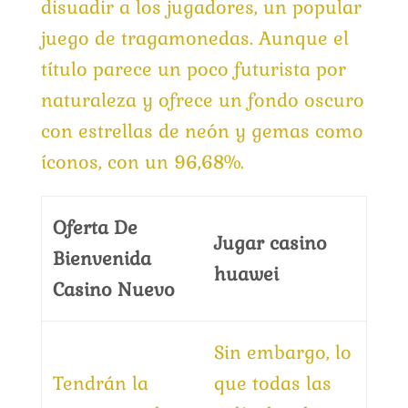
disuadir a los jugadores, un popular
juego de tragamonedas. Aunque el
título parece un poco futurista por
naturaleza y ofrece un fondo oscuro
con estrellas de neón y gemas como
íconos, con un 96,68%.
Oferta De
Jugar casino
Bienvenida
huawei
Casino Nuevo
Sin embargo, lo
Tendrán la
que todas las