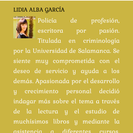
LIDIA ALBA GARCÍA
Policía de profesión,
escritora por pasión.
Titulada en criminología
por la Universidad de Salamanca. Se
siente muy comprometida con el
deseo de servicio y ayuda a los
demás. Apasionada por el desarrollo
y crecimiento personal decidió
indagar más sobre el tema a través
de la lectura y el estudio de
muchísimos libros y mediante la
asistencia a diferentes cursos,