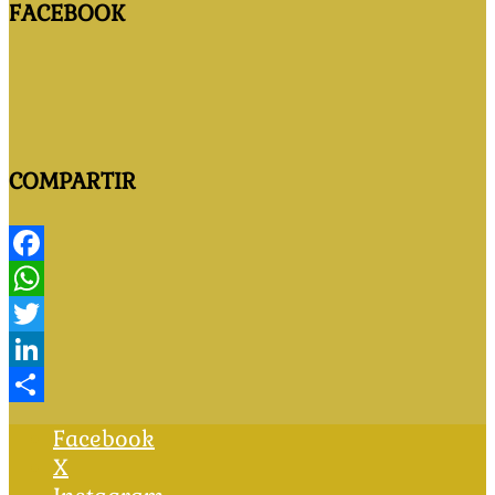
FACEBOOK
COMPARTIR
Facebook
WhatsApp
Twitter
LinkedIn
Share
Facebook
X