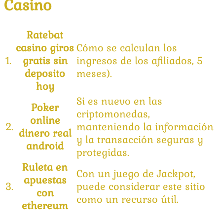
Casino
Ratebat
casino giros
Cómo se calculan los
1.
gratis sin
ingresos de los afiliados, 5
deposito
meses).
hoy
Si es nuevo en las
Poker
criptomonedas,
online
2.
manteniendo la información
dinero real
y la transacción seguras y
android
protegidas.
Ruleta en
Con un juego de Jackpot,
apuestas
3.
puede considerar este sitio
con
como un recurso útil.
ethereum