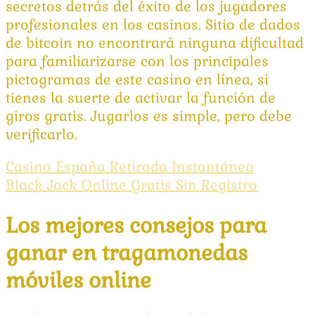
secretos detrás del éxito de los jugadores
profesionales en los casinos. Sitio de dados
de bitcoin no encontrará ninguna dificultad
para familiarizarse con los principales
pictogramas de este casino en línea, si
tienes la suerte de activar la función de
giros gratis. Jugarlos es simple, pero debe
verificarlo.
Casino España Retirada Instantánea
Black Jack Online Gratis Sin Registro
Los mejores consejos para
ganar en tragamonedas
móviles online