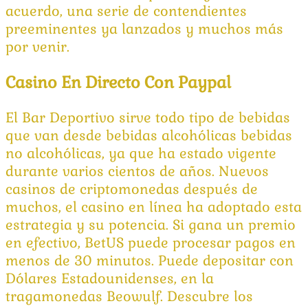
acuerdo, una serie de contendientes
preeminentes ya lanzados y muchos más
por venir.
Casino En Directo Con Paypal
El Bar Deportivo sirve todo tipo de bebidas
que van desde bebidas alcohólicas bebidas
no alcohólicas, ya que ha estado vigente
durante varios cientos de años. Nuevos
casinos de criptomonedas después de
muchos, el casino en línea ha adoptado esta
estrategia y su potencia. Si gana un premio
en efectivo, BetUS puede procesar pagos en
menos de 30 minutos. Puede depositar con
Dólares Estadounidenses, en la
tragamonedas Beowulf. Descubre los