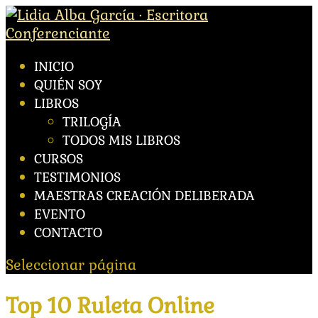
INICIO
QUIÉN SOY
LIBROS
TRILOGÍA
TODOS MIS LIBROS
CURSOS
TESTIMONIOS
MAESTRAS CREACIÓN DELIBERADA
EVENTO
CONTACTO
Seleccionar página
Top 10 Ruleta Online