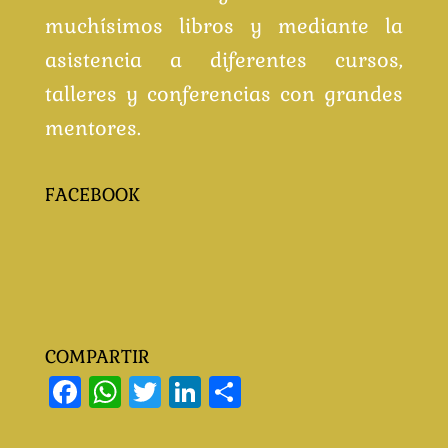
muchísimos libros y mediante la
asistencia a diferentes cursos,
talleres y conferencias con grandes
mentores.
FACEBOOK
COMPARTIR
F
W
T
Li
S
a
h
w
n
h