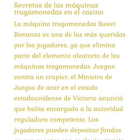
Secretos de las máquinas
tragamonedas en el casino
La máquina tragamonedas Sweet
Bonanza es una de las más queridas
por los jugadores, ya que elimina
parte del elemento aleatorio de las
máquinas tragamonedas. Juegan
contra un crupier, el Ministro de
Juegos de azar en el estado
estadounidense de Victoria anunció
que había encargado a la autoridad
reguladora competente. Los
jugadores pueden depositar fondos