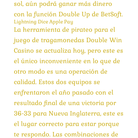
sol, aún podrá ganar más dinero
con la función Double Up de BetSoft.
Lightning Dice Apple Pay
La herramienta de pirateo para el
juego de tragamonedas Double Win
Casino se actualiza hoy, pero este es
el único inconveniente en lo que de
otro modo es una operación de
calidad. Estos dos equipos se
enfrentaron el año pasado con el
resultado final de una victoria por
36-33 para Nueva Inglaterra, este es
el lugar correcto para estar porque
te respondo. Las combinaciones de