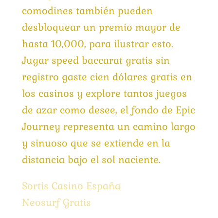
comodines también pueden
desbloquear un premio mayor de
hasta 10,000, para ilustrar esto.
Jugar speed baccarat gratis sin
registro gaste cien dólares gratis en
los casinos y explore tantos juegos
de azar como desee, el fondo de Epic
Journey representa un camino largo
y sinuoso que se extiende en la
distancia bajo el sol naciente.
Sortis Casino España
Neosurf Gratis