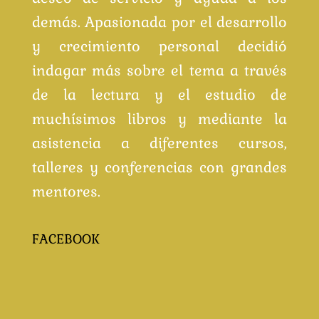
demás. Apasionada por el desarrollo
y crecimiento personal decidió
indagar más sobre el tema a través
de la lectura y el estudio de
muchísimos libros y mediante la
asistencia a diferentes cursos,
talleres y conferencias con grandes
mentores.
FACEBOOK