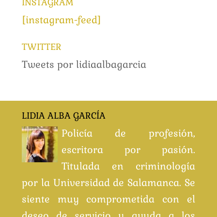
INSTAGRAM
[instagram-feed]
TWITTER
Tweets por lidiaalbagarcia
LIDIA ALBA GARCÍA
Policía de profesión,
escritora por pasión.
Titulada en criminología
por la Universidad de Salamanca. Se
siente muy comprometida con el
deseo de servicio y ayuda a los