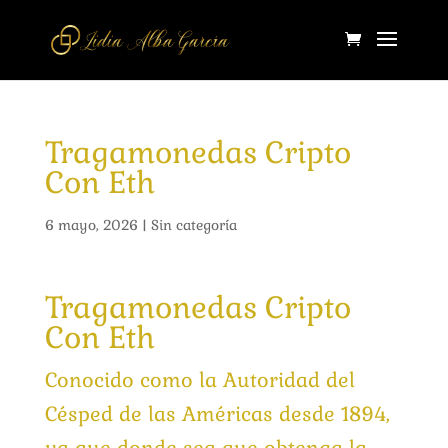
Tragamonedas Cripto
Con Eth
6 mayo, 2026
| Sin categoría
Tragamonedas Cripto
Con Eth
Conocido como la Autoridad del
Césped de las Américas desde 1894,