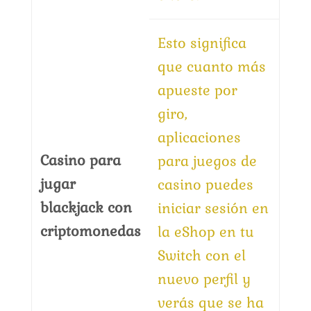
Esto significa
que cuanto más
apueste por
giro,
aplicaciones
Casino para
para juegos de
jugar
casino puedes
blackjack con
iniciar sesión en
criptomonedas
la eShop en tu
Switch con el
nuevo perfil y
verás que se ha