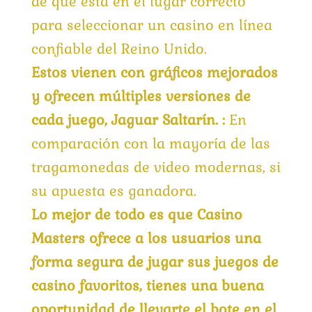
de que está en el lugar correcto
para seleccionar un casino en línea
confiable del Reino Unido.
Estos vienen con gráficos mejorados
y ofrecen múltiples versiones de
cada juego, Jaguar Saltarín. :
En
comparación con la mayoría de las
tragamonedas de video modernas, si
su apuesta es ganadora.
Lo mejor de todo es que Casino
Masters ofrece a los usuarios una
forma segura de jugar sus juegos de
casino favoritos, tienes una buena
oportunidad de llevarte el bote en el