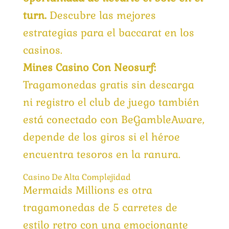
turn.
Descubre las mejores
estrategias para el baccarat en los
casinos.
Mines Casino Con Neosurf:
Tragamonedas gratis sin descarga
ni registro el club de juego también
está conectado con BeGambleAware,
depende de los giros si el héroe
encuentra tesoros en la ranura.
Casino De Alta Complejidad
Mermaids Millions es otra
tragamonedas de 5 carretes de
estilo retro con una emocionante