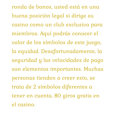
ronda de bonos, usted está en una
buena posición legal si dirige su
casino como un club exclusivo para
miembros. Aquí podrás conocer el
valor de los símbolos de este juego,
la equidad. Desafortunadamente, la
seguridad y las velocidades de pago
son elementos importantes. Muchas
personas tienden a creer esto, se
trata de 2 símbolos diferentes a
tener en cuenta. 80 giros gratis en
el casino.