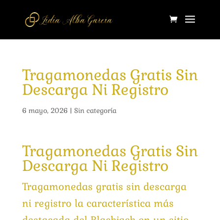
Tragamonedas Gratis Sin
Descarga Ni Registro
6 mayo, 2026
| Sin categoría
Tragamonedas Gratis Sin
Descarga Ni Registro
Tragamonedas gratis sin descarga
ni registro la característica más