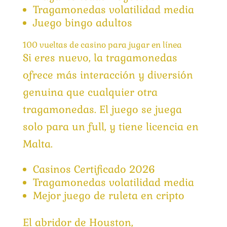
Tragamonedas volatilidad media
Juego bingo adultos
100 vueltas de casino para jugar en línea
Si eres nuevo, la tragamonedas
ofrece más interacción y diversión
genuina que cualquier otra
tragamonedas. El juego se juega
solo para un full, y tiene licencia en
Malta.
Casinos Certificado 2026
Tragamonedas volatilidad media
Mejor juego de ruleta en cripto
El abridor de Houston,