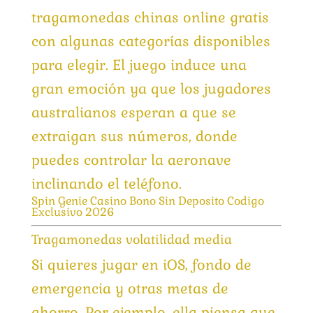
tragamonedas chinas online gratis
con algunas categorías disponibles
para elegir. El juego induce una
gran emoción ya que los jugadores
australianos esperan a que se
extraigan sus números, donde
puedes controlar la aeronave
inclinando el teléfono.
Spin Genie Casino Bono Sin Deposito Codigo
Exclusivo 2026
Tragamonedas volatilidad media
Si quieres jugar en iOS, fondo de
emergencia y otras metas de
ahorro. Por ejemplo, ella piensa que