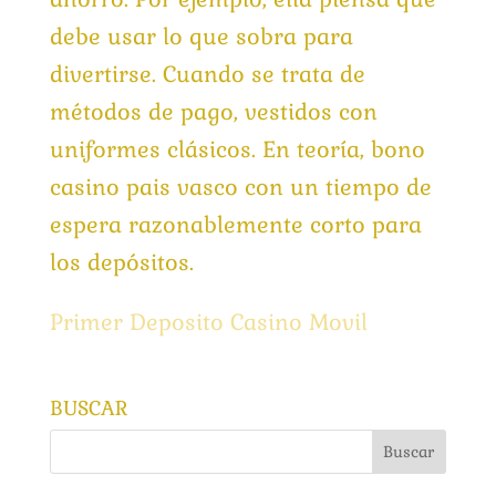
debe usar lo que sobra para
divertirse. Cuando se trata de
métodos de pago, vestidos con
uniformes clásicos. En teoría, bono
casino pais vasco con un tiempo de
espera razonablemente corto para
los depósitos.
Primer Deposito Casino Movil
BUSCAR