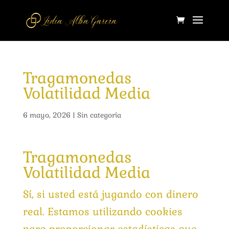
Tragamonedas
Volatilidad Media
6 mayo, 2026
| Sin categoría
Tragamonedas
Volatilidad Media
Sí, si usted está jugando con dinero
real. Estamos utilizando cookies