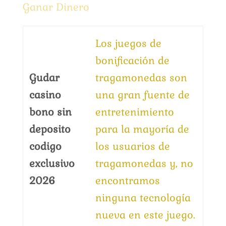
Ganar Dinero
Los juegos de
bonificación de
Gudar
tragamonedas son
casino
una gran fuente de
bono sin
entretenimiento
deposito
para la mayoría de
codigo
los usuarios de
exclusivo
tragamonedas y, no
2026
encontramos
ninguna tecnología
nueva en este juego.