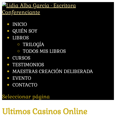
INICIO
QUIÉN SOY
LIBROS
TRILOGÍA
TODOS MIS LIBROS
CURSOS
TESTIMONIOS
MAESTRAS CREACIÓN DELIBERADA
EVENTO
CONTACTO
Seleccionar página
Ultimos Casinos Online