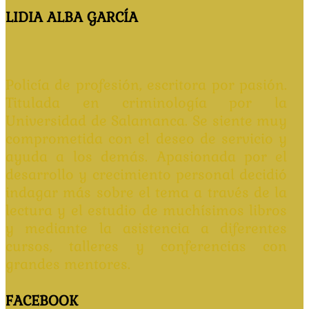
LIDIA ALBA GARCÍA
Policía de profesión, escritora por pasión.
Titulada en criminología por la
Universidad de Salamanca. Se siente muy
comprometida con el deseo de servicio y
ayuda a los demás. Apasionada por el
desarrollo y crecimiento personal decidió
indagar más sobre el tema a través de la
lectura y el estudio de muchísimos libros
y mediante la asistencia a diferentes
cursos, talleres y conferencias con
grandes mentores.
FACEBOOK