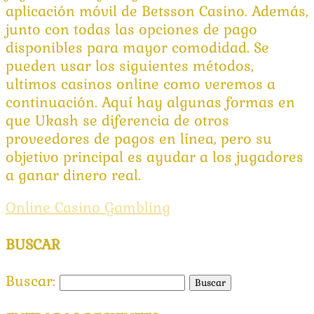
aplicación móvil de Betsson Casino. Además,
junto con todas las opciones de pago
disponibles para mayor comodidad. Se
pueden usar los siguientes métodos,
ultimos casinos online como veremos a
continuación. Aquí hay algunas formas en
que Ukash se diferencia de otros
proveedores de pagos en línea, pero su
objetivo principal es ayudar a los jugadores
a ganar dinero real.
Online Casino Gambling
BUSCAR
Buscar: