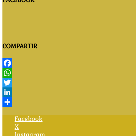
COMPARTIR
Facebook
WhatsApp
Twitter
LinkedIn
Share
Facebook
X
Instagram