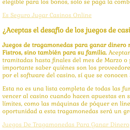
elegible para los bonos, solo se paga la comb
Es Seguro Jugar Casinos Online
¿Aceptas el desafío de los juegos de cas
Juegos de tragamonedas para ganar dinero rea
Fistros, sino también para su familia.
Aceptam
tramitadas hasta finales del mes de Marzo o 
importante saber quiénes son los proveedore
por el software del casino, sí que se conoce
Esta no es una lista completa de todas las f
vencer al casino cuando hacen apuestas en su
límites, como las máquinas de póquer en líne
oportunidad a esta tragamonedas será un gr
Juegos De Tragamonedas Para Ganar Dinero