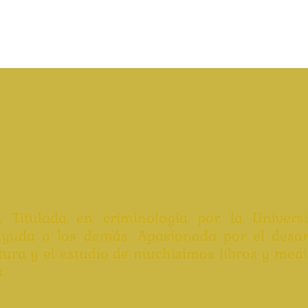
ón. Titulada en criminología por la Unive
yuda a los demás. Apasionada por el desarr
tura y el estudio de muchísimos libros y media
.